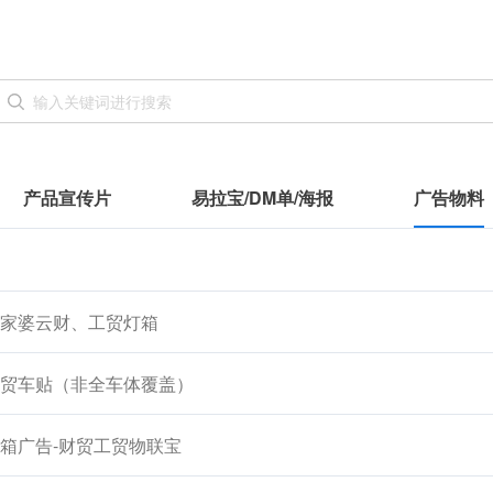
产品宣传片
易拉宝/DM单/海报
广告物料
家婆云财、工贸灯箱
贸车贴（非全车体覆盖）
箱广告-财贸工贸物联宝