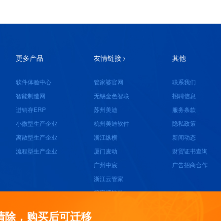
更多产品
友情链接
其他
软件体验中心
管家婆官网
联系我们
智能制造网
无锡金色智联
招聘信息
进销存ERP
苏州美迪
服务条款
小微型生产企业
杭州美迪软件
隐私政策
离散型生产企业
浙江纵横
新闻动态
流程型生产企业
厦门麦动
财贸证书查询
广州中宸
广告招商合作
浙江云管家
管家婆软件
成都索嘉软件
清除，购买后可迁移